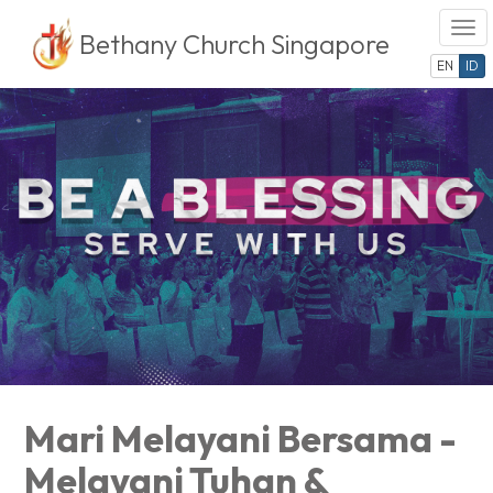
Togg
Bethany Church Singapore
Skip
EN
ID
to
content
Mari Melayani Bersama -
Melayani Tuhan &